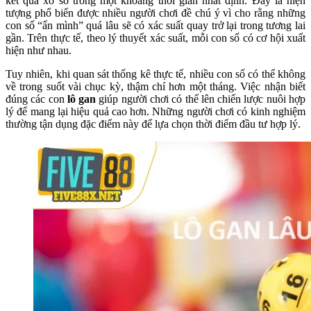
kết quả xổ số trong một khoảng thời gian nhất định. Đây là hiện
tượng phổ biến được nhiều người chơi đề chú ý vì cho rằng những
con số “ẩn mình” quá lâu sẽ có xác suất quay trở lại trong tương lai
gần. Trên thực tế, theo lý thuyết xác suất, mỗi con số có cơ hội xuất
hiện như nhau.
Tuy nhiên, khi quan sát thống kê thực tế, nhiều con số có thể không
về trong suốt vài chục kỳ, thậm chí hơn một tháng. Việc nhận biết
đúng các con
lô gan
giúp người chơi có thể lên chiến lược nuôi hợp
lý để mang lại hiệu quả cao hơn. Những người chơi có kinh nghiệm
thường tận dụng đặc điểm này để lựa chọn thời điểm đầu tư hợp lý.