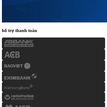
hỗ trợ thanh toán