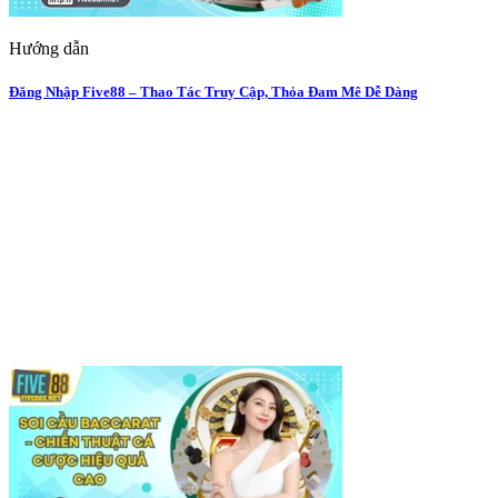
Hướng dẫn
Đăng Nhập Five88 – Thao Tác Truy Cập, Thỏa Đam Mê Dễ Dàng