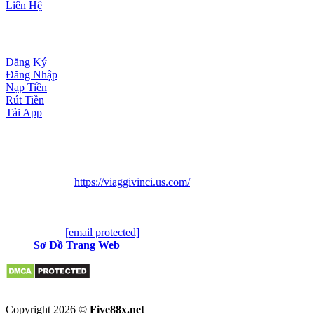
Liên Hệ
HƯỚNG DẪN
Đăng Ký
Đăng Nhập
Nạp Tiền
Rút Tiền
Tải App
THÔNG TIN LIÊN HỆ
Tên Doanh Nghiệp:
FIVE88X
Website:
https://viaggivinci.us.com/
Địa Chỉ: 45A Huỳnh Đình Hai, Bình Thạnh, Hồ Chí Minh,
Việt Nam
Số Điện Thoại: 0961234992
Email:
[email protected]
Sơ Đồ Trang Web
Copyright 2026 ©
Five88x.net