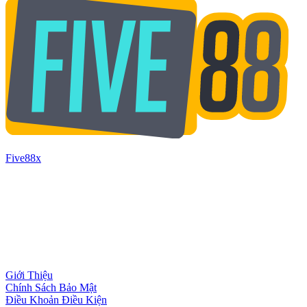
Five88x
là nền tảng cá cược trực tuyến hàng đầu tại châu Á, cung
cấp hệ thống giải trí đa dạng bao gồm: cá cược thể thao, thể thao ảo,
Number Game, Keno và sòng bạc trực tuyến. Với công nghệ bảo
mật hiện đại và cơ chế vận hành minh bạch, Five88x cam kết mang
đến cho người chơi một sân chơi an toàn, công bằng và chuyên
nghiệp tuyệt đối.
VỀ CHÚNG TÔI
Giới Thiệu
Chính Sách Bảo Mật
Điều Khoản Điều Kiện