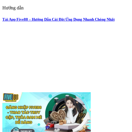
Hướng dẫn
Tải App Five88 – Hướng Dẫn Cài Đặt Ứng Dụng Nhanh Chóng Nhất