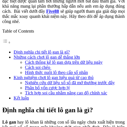
đặc biệt được quan tâm bởi những người mới bắt đầu tham gia. Với
khả năng mang lại phần thưởng hấp dẫn nếu anh em áp dụng đúng
cách. Bài viết dưới đây
Five88
sẽ giúp người tham gia giải đáp mọi
thắc mắc xoay quanh khái niệm này. Hãy theo dõi để áp dụng thành
công nhé.
Table of Contents
Định nghĩa chi tiết lô gan là gì?
Những cách chơi lô gan dễ thắng lớn
Cách thống kê lô gan dựa trên dữ liệu ngày
Cách soi chéo
Hình thức nuôi lô theo cấp số nhân
Kinh nghiệm chơi lô gan hiệu quả từ cao thủ
Nghiên cứu dữ liệu xổ số đã mở thưởng trước đây
Phân bổ vốn cược hợp lý
Tích hợp soi cầu nhằm nâng cao độ chính xác
Kết luận
Định nghĩa chi tiết lô gan là gì?
Lô gan
hay lô khan là những con số lâu ngày chưa xuất hiện trong