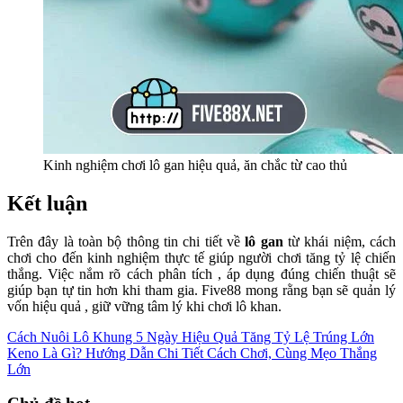
Kinh nghiệm chơi lô gan hiệu quả, ăn chắc từ cao thủ
Kết luận
Trên đây là toàn bộ thông tin chi tiết về
lô gan
từ khái niệm, cách
chơi cho đến kinh nghiệm thực tế giúp người chơi tăng tỷ lệ chiến
thắng. Việc nắm rõ cách phân tích , áp dụng đúng chiến thuật sẽ
giúp bạn tự tin hơn khi tham gia. Five88 mong rằng bạn sẽ quản lý
vốn hiệu quả , giữ vững tâm lý khi chơi lô khan.
Cách Nuôi Lô Khung 5 Ngày Hiệu Quả Tăng Tỷ Lệ Trúng Lớn
Keno Là Gì? Hướng Dẫn Chi Tiết Cách Chơi, Cùng Mẹo Thắng
Lớn